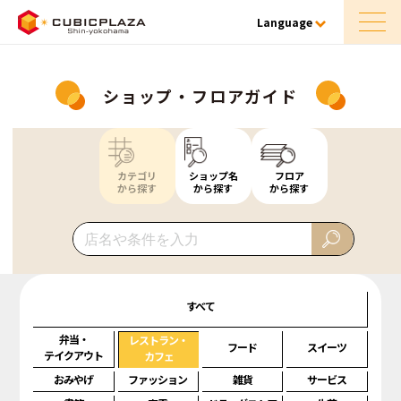
Language
ショップ・フロアガイド
カテゴリ
ショップ名
フロア
から探す
から探す
から探す
すべて
弁当・
レストラン・
フード
スイーツ
テイクアウト
カフェ
おみやげ
ファッション
雑貨
サービス