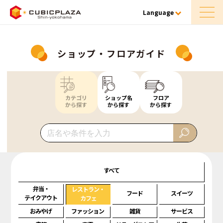
Language
ショップ・フロアガイド
カテゴリ
ショップ名
フロア
から探す
から探す
から探す
すべて
弁当・
レストラン・
フード
スイーツ
テイクアウト
カフェ
おみやげ
ファッション
雑貨
サービス