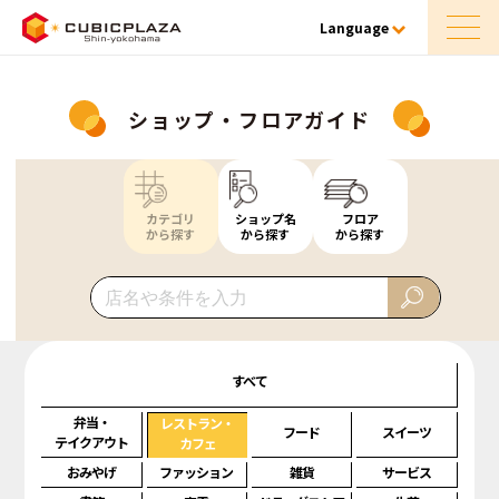
Language
ショップ・フロアガイド
カテゴリ
ショップ名
フロア
から探す
から探す
から探す
すべて
弁当・
レストラン・
フード
スイーツ
テイクアウト
カフェ
おみやげ
ファッション
雑貨
サービス