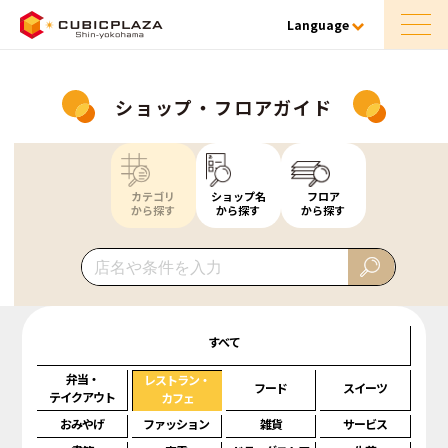
Language
ショップ・フロアガイド
カテゴリ
ショップ名
フロア
から探す
から探す
から探す
すべて
弁当・
レストラン・
フード
スイーツ
テイクアウト
カフェ
おみやげ
ファッション
雑貨
サービス