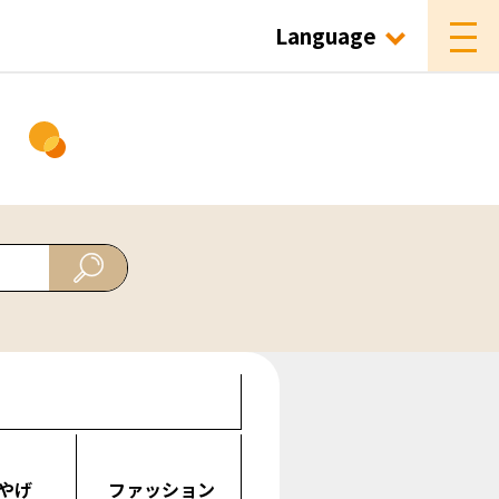
Language
ド
やげ
ファッション