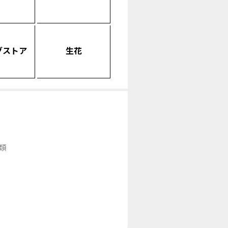
グストア
生花
類