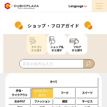
Language
ショップ・フロアガイド
カテゴリ
ショップ名
フロア
から探す
から探す
から探す
すべて
弁当・
レストラン・
フード
スイーツ
テイクアウト
カフェ
おみやげ
ファッション
雑貨
サービス