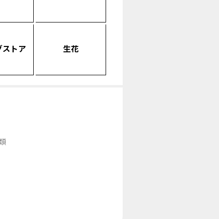
グストア
生花
類