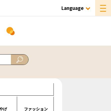
Language
ド
やげ
ファッション