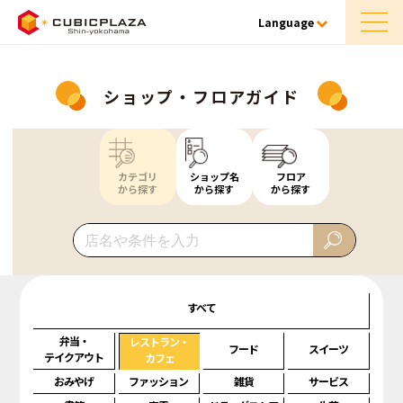
Language
ショップ・フロアガイド
カテゴリ
ショップ名
フロア
から探す
から探す
から探す
すべて
弁当・
レストラン・
フード
スイーツ
テイクアウト
カフェ
おみやげ
ファッション
雑貨
サービス