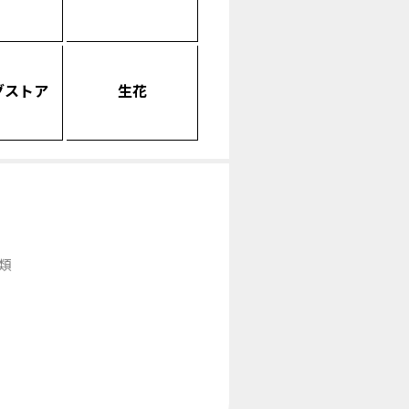
グストア
生花
類