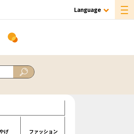
Language
ド
やげ
ファッション