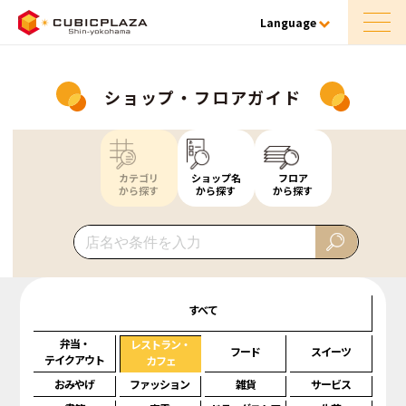
Language
ショップ・フロアガイド
カテゴリ
ショップ名
フロア
から探す
から探す
から探す
すべて
弁当・
レストラン・
フード
スイーツ
テイクアウト
カフェ
おみやげ
ファッション
雑貨
サービス