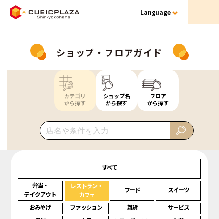
Language
ショップ・フロアガイド
カテゴリ
ショップ名
フロア
から探す
から探す
から探す
すべて
弁当・
レストラン・
フード
スイーツ
テイクアウト
カフェ
おみやげ
ファッション
雑貨
サービス