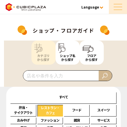
Language
ショップ・フロアガイド
カテゴリ
ショップ名
フロア
から探す
から探す
から探す
すべて
弁当・
レストラン・
フード
スイーツ
テイクアウト
カフェ
おみやげ
ファッション
雑貨
サービス