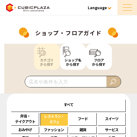
Language
ショップ・フロアガイド
カテゴリ
ショップ名
フロア
から探す
から探す
から探す
すべて
弁当・
レストラン・
フード
スイーツ
テイクアウト
カフェ
おみやげ
ファッション
雑貨
サービス