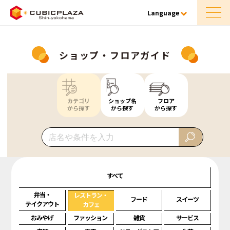
Language
ショップ・フロアガイド
カテゴリ
ショップ名
フロア
から探す
から探す
から探す
すべて
弁当・
レストラン・
フード
スイーツ
テイクアウト
カフェ
おみやげ
ファッション
雑貨
サービス