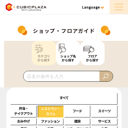
Language
ショップ・フロアガイド
カテゴリ
ショップ名
フロア
から探す
から探す
から探す
すべて
弁当・
レストラン・
フード
スイーツ
テイクアウト
カフェ
おみやげ
ファッション
雑貨
サービス