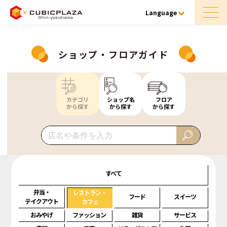
Language
ショップ・フロアガイド
カテゴリ
ショップ名
フロア
から探す
から探す
から探す
すべて
弁当・
レストラン・
フード
スイーツ
テイクアウト
カフェ
おみやげ
ファッション
雑貨
サービス