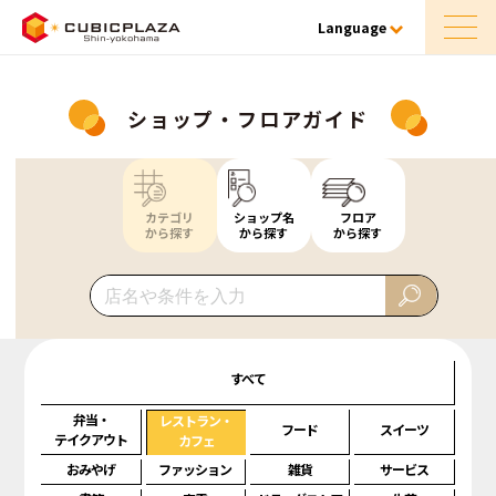
Language
ショップ・フロアガイド
カテゴリ
ショップ名
フロア
から探す
から探す
から探す
すべて
弁当・
レストラン・
フード
スイーツ
テイクアウト
カフェ
おみやげ
ファッション
雑貨
サービス