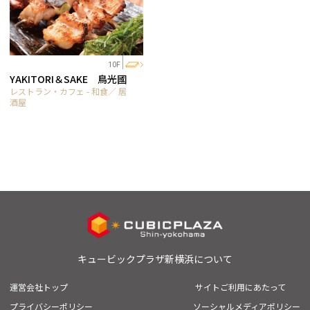
10F
YAKITORI＆SAKE 鳥光國
レストラン・カフェ - 和食／ 居
酒屋
キュービックプラザ新横浜について
運営会社トップ
サイトご利用にあたって
プライバシーポリシー
ソーシャルメディアポリシー