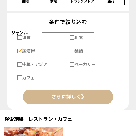
書籍
家電
ドラッグストア
生花
条件で絞り込む
ジャンル
洋食
和食
居酒屋
麺類
中華・アジア
ベーカリー
カフェ
さらに詳しく
検索結果：レストラン・カフェ