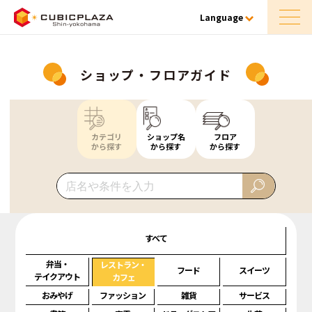
Language
ショップ・フロアガイド
カテゴリ
ショップ名
フロア
から探す
から探す
から探す
すべて
弁当・
レストラン・
フード
スイーツ
テイクアウト
カフェ
おみやげ
ファッション
雑貨
サービス