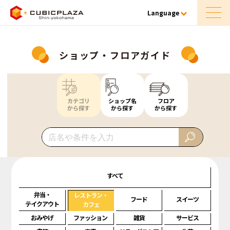
Language
ショップ・フロアガイド
カテゴリ
ショップ名
フロア
から探す
から探す
から探す
すべて
弁当・
レストラン・
フード
スイーツ
テイクアウト
カフェ
おみやげ
ファッション
雑貨
サービス