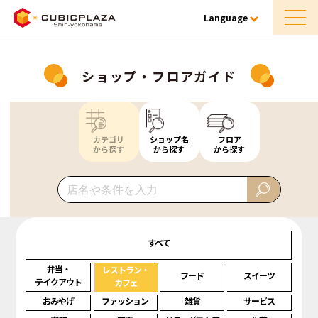
Language
ショップ・フロアガイド
カテゴリ
ショップ名
フロア
から探す
から探す
から探す
すべて
弁当・
レストラン・
フード
スイーツ
テイクアウト
カフェ
おみやげ
ファッション
雑貨
サービス