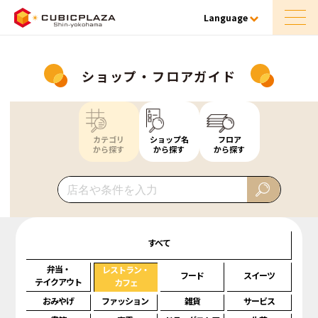
Language
ショップ・フロアガイド
カテゴリ
ショップ名
フロア
から探す
から探す
から探す
すべて
弁当・
レストラン・
フード
スイーツ
テイクアウト
カフェ
おみやげ
ファッション
雑貨
サービス