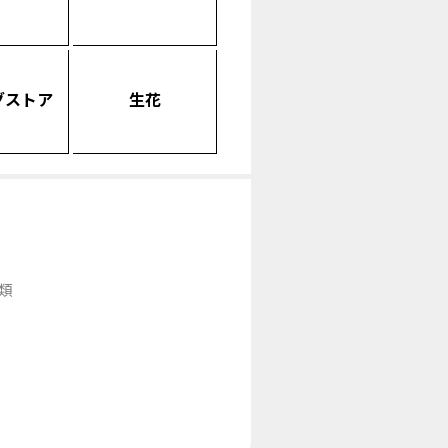
グストア
生花
類