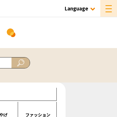
Language
ド
やげ
ファッション