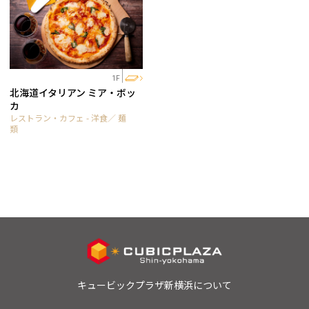
1F
北海道イタリアン ミア・ボッ
カ
レストラン・カフェ - 洋食／ 麺
類
キュービックプラザ新横浜について