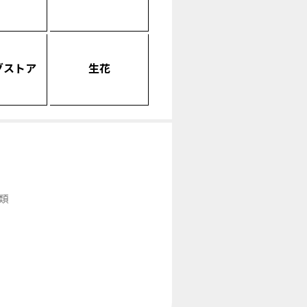
グストア
生花
類