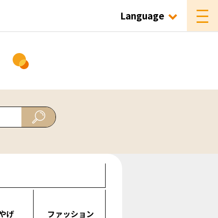
Language
ド
やげ
ファッション