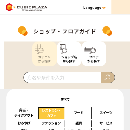
Language
ショップ・フロアガイド
カテゴリ
ショップ名
フロア
から探す
から探す
から探す
すべて
弁当・
レストラン・
フード
スイーツ
テイクアウト
カフェ
おみやげ
ファッション
雑貨
サービス