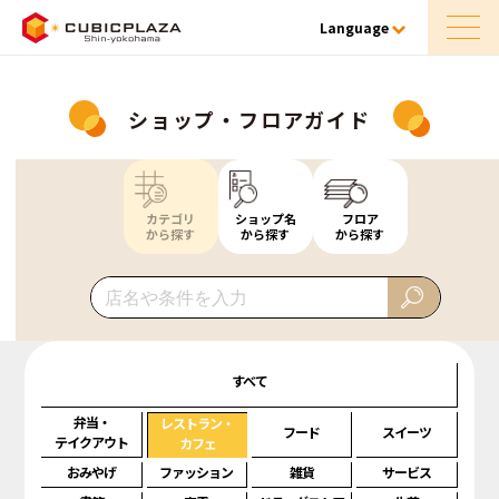
Language
ショップ・フロアガイド
カテゴリ
ショップ名
フロア
から探す
から探す
から探す
すべて
弁当・
レストラン・
フード
スイーツ
テイクアウト
カフェ
おみやげ
ファッション
雑貨
サービス