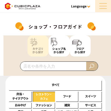
Language
ショップ・フロアガイド
カテゴリ
ショップ名
フロア
から探す
から探す
から探す
すべて
弁当・
レストラン・
フード
スイーツ
テイクアウト
カフェ
おみやげ
ファッション
雑貨
サービス