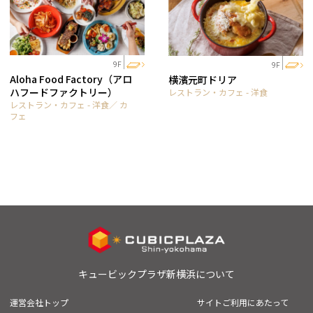
9F
9F
Aloha Food Factory（アロ
横濱元町ドリア
ハフードファクトリー）
レストラン・カフェ - 洋食
レストラン・カフェ - 洋食／ カ
フェ
キュービックプラザ新横浜について
運営会社トップ
サイトご利用にあたって