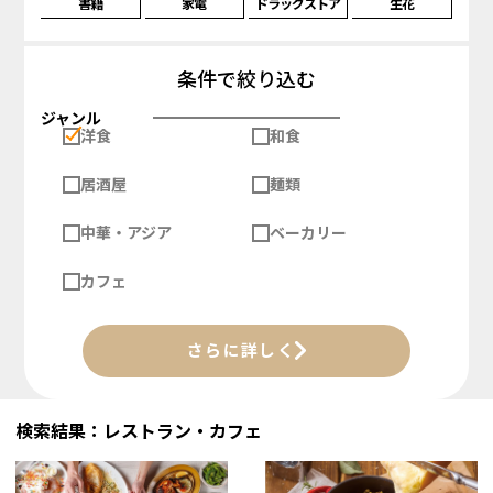
書籍
家電
ドラッグストア
生花
条件で絞り込む
ジャンル
洋食
和食
居酒屋
麺類
中華・アジア
ベーカリー
カフェ
さらに詳しく
検索結果：レストラン・カフェ