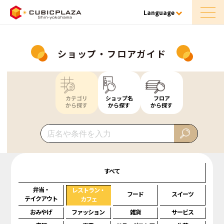
Language
ショップ・フロアガイド
カテゴリ
ショップ名
フロア
から探す
から探す
から探す
すべて
弁当・
レストラン・
フード
スイーツ
テイクアウト
カフェ
おみやげ
ファッション
雑貨
サービス