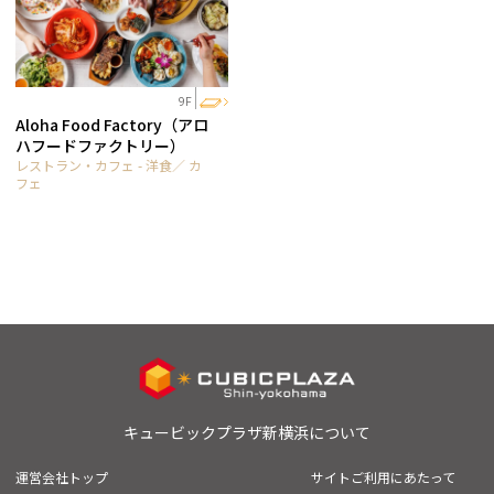
9F
Aloha Food Factory（アロ
ハフードファクトリー）
レストラン・カフェ - 洋食／ カ
フェ
キュービックプラザ新横浜について
運営会社トップ
サイトご利用にあたって