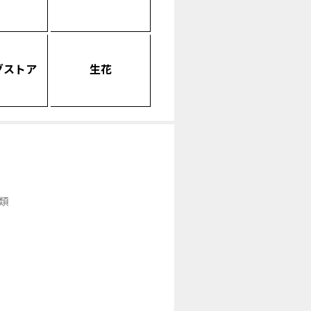
グストア
生花
類