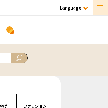
Language
ド
やげ
ファッション