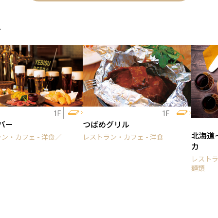
ェ
1F
1F
バー
つばめグリル
北海道
ン・カフェ - 洋食／
レストラン・カフェ - 洋食
カ
レストラ
麺類