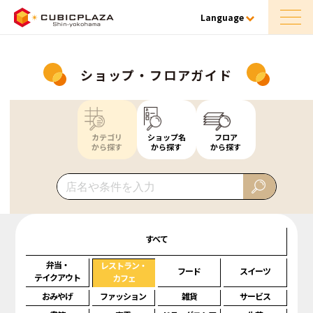
Language
ショップ・フロアガイド
カテゴリ
ショップ名
フロア
から探す
から探す
から探す
すべて
弁当・
レストラン・
フード
スイーツ
テイクアウト
カフェ
おみやげ
ファッション
雑貨
サービス