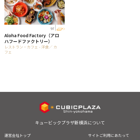
9F
Aloha Food Factory（アロ
ハフードファクトリー）
レストラン・カフェ - 洋食／ カ
フェ
キュービックプラザ新横浜について
運営会社トップ
サイトご利用にあたって