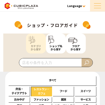
Language
ショップ・フロアガイド
カテゴリ
ショップ名
フロア
から探す
から探す
から探す
すべて
弁当・
レストラン・
フード
スイーツ
テイクアウト
カフェ
おみやげ
ファッション
雑貨
サービス