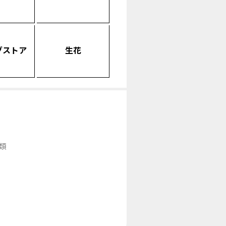
グストア
生花
類