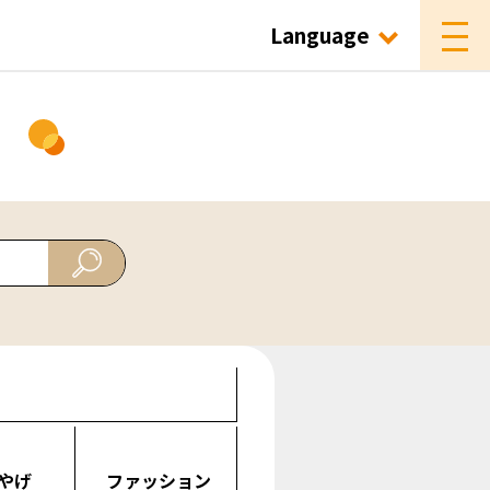
Language
ド
やげ
ファッション