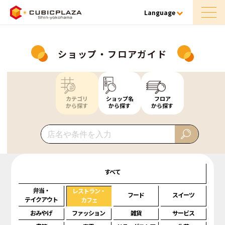
Language
ショップ・フロアガイド
カテゴリ
ショップ名
フロア
から探す
から探す
から探す
すべて
弁当・
レストラン・
フード
スイーツ
テイクアウト
カフェ
おみやげ
ファッション
雑貨
サービス