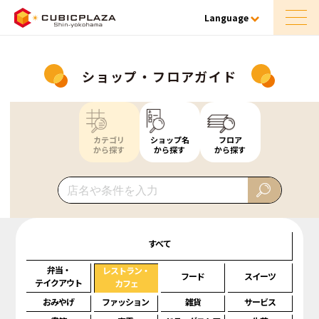
Language
ショップ・フロアガイド
カテゴリ
ショップ名
フロア
から探す
から探す
から探す
すべて
弁当・
レストラン・
フード
スイーツ
テイクアウト
カフェ
おみやげ
ファッション
雑貨
サービス