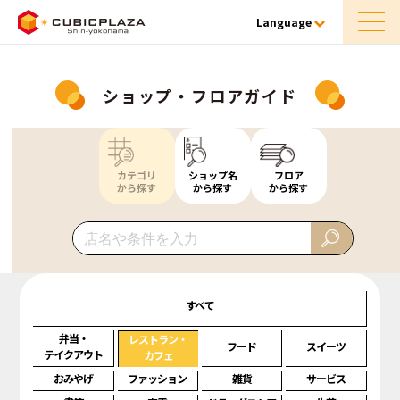
Language
ショップ・フロアガイド
カテゴリ
ショップ名
フロア
から探す
から探す
から探す
すべて
弁当・
レストラン・
フード
スイーツ
テイクアウト
カフェ
おみやげ
ファッション
雑貨
サービス