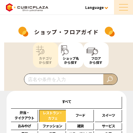
Language
ショップ・フロアガイド
カテゴリ
ショップ名
フロア
から探す
から探す
から探す
すべて
弁当・
レストラン・
フード
スイーツ
テイクアウト
カフェ
おみやげ
ファッション
雑貨
サービス