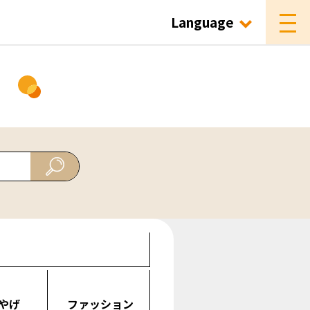
Language
ド
やげ
ファッション