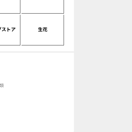
グストア
生花
類