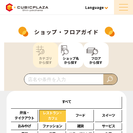
Language
ショップ・フロアガイド
カテゴリ
ショップ名
フロア
から探す
から探す
から探す
すべて
弁当・
レストラン・
フード
スイーツ
テイクアウト
カフェ
おみやげ
ファッション
雑貨
サービス