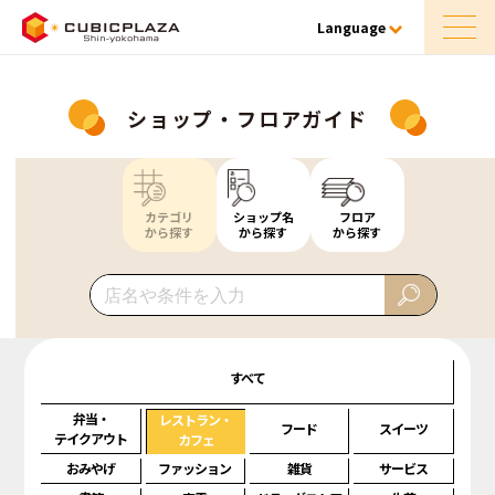
Language
ショップ・フロアガイド
カテゴリ
ショップ名
フロア
から探す
から探す
から探す
すべて
弁当・
レストラン・
フード
スイーツ
テイクアウト
カフェ
おみやげ
ファッション
雑貨
サービス