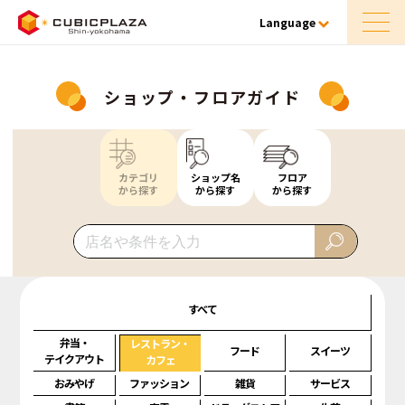
Language
ショップ・フロアガイド
カテゴリ
ショップ名
フロア
から探す
から探す
から探す
すべて
弁当・
レストラン・
フード
スイーツ
テイクアウト
カフェ
おみやげ
ファッション
雑貨
サービス