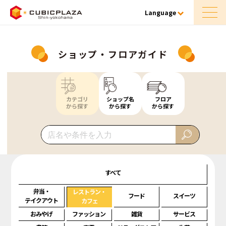
Language
ショップ・フロアガイド
カテゴリ
ショップ名
フロア
から探す
から探す
から探す
すべて
弁当・
レストラン・
フード
スイーツ
テイクアウト
カフェ
おみやげ
ファッション
雑貨
サービス