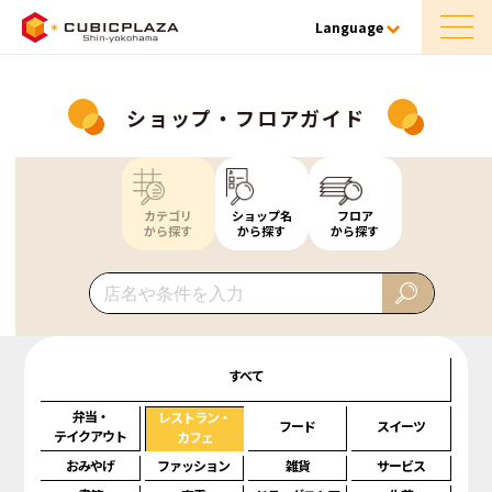
Language
ショップ・フロアガイド
カテゴリ
ショップ名
フロア
から探す
から探す
から探す
すべて
弁当・
レストラン・
フード
スイーツ
テイクアウト
カフェ
おみやげ
ファッション
雑貨
サービス