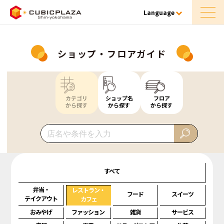
Language
ショップ・フロアガイド
カテゴリ
ショップ名
フロア
から探す
から探す
から探す
すべて
弁当・
レストラン・
フード
スイーツ
テイクアウト
カフェ
おみやげ
ファッション
雑貨
サービス