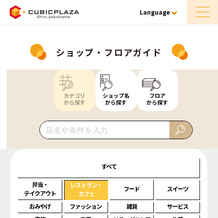
Language
ショップ・フロアガイド
カテゴリ
ショップ名
フロア
から探す
から探す
から探す
すべて
弁当・
レストラン・
フード
スイーツ
テイクアウト
カフェ
おみやげ
ファッション
雑貨
サービス