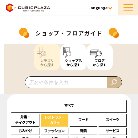
Language
ショップ・フロアガイド
カテゴリ
ショップ名
フロア
から探す
から探す
から探す
すべて
弁当・
レストラン・
フード
スイーツ
テイクアウト
カフェ
おみやげ
ファッション
雑貨
サービス