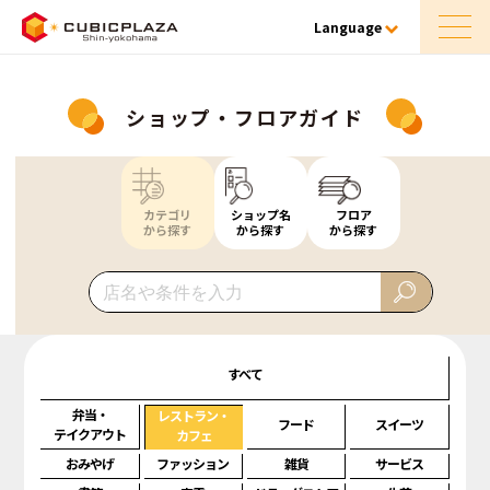
Language
ショップ・フロアガイド
カテゴリ
ショップ名
フロア
から探す
から探す
から探す
すべて
弁当・
レストラン・
フード
スイーツ
テイクアウト
カフェ
おみやげ
ファッション
雑貨
サービス