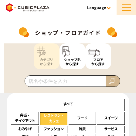
Language
ショップ・フロアガイド
カテゴリ
ショップ名
フロア
から探す
から探す
から探す
すべて
弁当・
レストラン・
フード
スイーツ
テイクアウト
カフェ
おみやげ
ファッション
雑貨
サービス