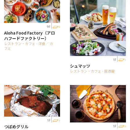
9F
Aloha Food Factory（アロ
ハフードファクトリー）
レストラン・カフェ - 洋食／ カ
フェ
1F
シュマッツ
レストラン・カフェ - 居酒屋
1F
つばめグリル
1F