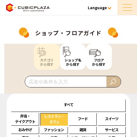
Language
ショップ・フロアガイド
カテゴリ
ショップ名
フロア
から探す
から探す
から探す
すべて
弁当・
レストラン・
フード
スイーツ
テイクアウト
カフェ
おみやげ
ファッション
雑貨
サービス