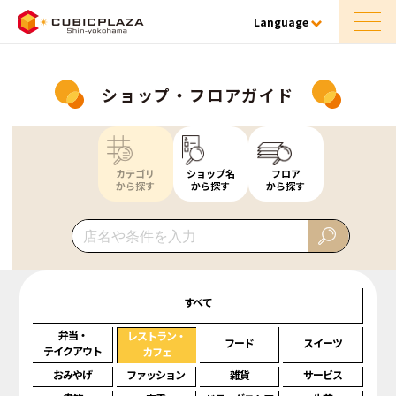
Language
ショップ・フロアガイド
カテゴリ
ショップ名
フロア
から探す
から探す
から探す
すべて
弁当・
レストラン・
フード
スイーツ
テイクアウト
カフェ
おみやげ
ファッション
雑貨
サービス